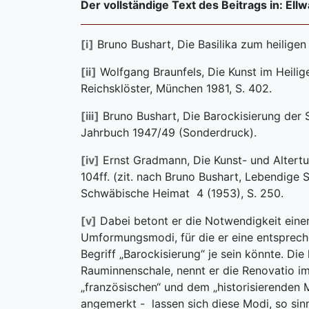
Der vollständige Text des Beitrags in: El
[i]
Bruno Bushart, Die Basilika zum heiligen 
[ii]
Wolfgang Braunfels, Die Kunst im Heilige
Reichsklöster, München 1981, S. 402.
[iii]
Bruno Bushart, Die Barockisierung der S
Jahrbuch 1947/49 (Sonderdruck).
[iv]
Ernst Gradmann, Die Kunst- und Altert
104ff. (zit. nach Bruno Bushart, Lebendige St
Schwäbische Heimat 4 (1953), S. 250.
[v]
Dabei betont er die Notwendigkeit einer
Umformungsmodi, für die er eine entsprech
Begriff „Barockisierung“ je sein könnte. D
Rauminnenschale, nennt er die Renovatio i
„französischen“ und dem „historisierenden M
angemerkt - lassen sich diese Modi, so sinnv