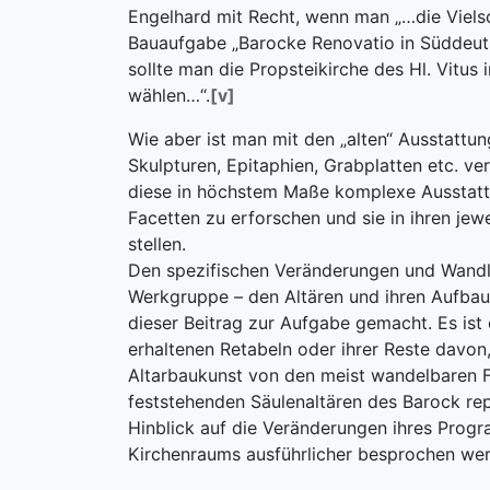
Engelhard mit Recht, wenn man „…die Vielsc
Bauaufgabe „Barocke Renovatio in Süddeutsc
sollte man die Propsteikirche des Hl. Vitus
wählen…“.
[v]
Wie aber ist man mit den „alten“ Ausstattun
Skulpturen, Epitaphien, Grabplatten etc. ve
diese in höchstem Maße komplexe Ausstattun
Facetten zu erforschen und sie in ihren jew
stellen.
Den spezifischen Veränderungen und Wandlu
Werkgruppe – den Altären und ihren Aufbau
dieser Beitrag zur Aufgabe gemacht. Es ist
erhaltenen Retabeln oder ihrer Reste davon,
Altarbaukunst von den meist wandelbaren Fl
feststehenden Säulenaltären des Barock repr
Hinblick auf die Veränderungen ihres Progr
Kirchenraums ausführlicher besprochen we