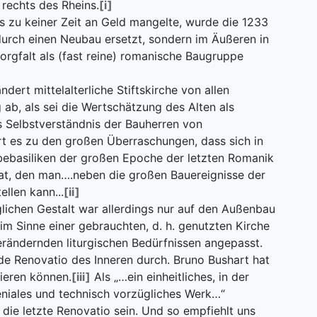
rechts des Rheins.
[i]
s zu keiner Zeit an Geld mangelte, wurde die 1233
durch einen Neubau ersetzt, sondern im Äußeren in
rgfalt als (fast reine) romanische Baugruppe
dert mittelalterliche Stiftskirche von allen
b, als sei die Wertschätzung des Alten als
as Selbstverständnis der Bauherren von
t es zu den großen Überraschungen, dass sich in
ebasiliken der großen Epoche der letzten Romanik
hat, den man….neben die großen Bauereignisse der
llen kann...
[ii]
lichen Gestalt war allerdings nur auf den Außenbau
m Sinne einer gebrauchten, d. h. genutzten Kirche
verändernden liturgischen Bedürfnissen angepasst.
de Renovatio des Inneren durch. Bruno Bushart hat
ieren können.
[iii]
Als „…ein einheitliches, in der
iales und technisch vorzügliches Werk…“
t die letzte Renovatio sein. Und so empfiehlt uns