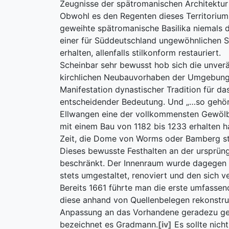
Zeugnisse der spätromanischen Architektur 
Obwohl es den Regenten dieses Territorium
geweihte spätromanische Basilika niemals 
einer für Süddeutschland ungewöhnlichen So
erhalten, allenfalls stilkonform restauriert.
Scheinbar sehr bewusst hob sich die unverän
kirchlichen Neubauvorhaben der Umgebung a
Manifestation dynastischer Tradition für d
entscheidender Bedeutung. Und „…so gehör
Ellwangen eine der vollkommensten Gewölb
mit einem Bau von 1182 bis 1233 erhalten 
Zeit, die Dome von Worms oder Bamberg ste
Dieses bewusste Festhalten an der ursprüng
beschränkt. Der Innenraum wurde dagegen i
stets umgestaltet, renoviert und den sich 
Bereits 1661 führte man die erste umfassen
diese anhand von Quellenbelegen rekonstru
Anpassung an das Vorhandene geradezu gen
bezeichnet es Gradmann.
[iv]
Es sollte nich