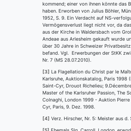
kommend; einer von ihnen könnte das B
haben. Erworben von Julius Böhler, Münc
1952, S. 9. Ein Verdacht auf NS-verfol
Vermögensverlust liegt nicht vor, da d
aus der Kirche in Waldersbach vom Groß
Andeae aus Arlesheim gekauft wurde un
über 30 Jahre in Schweizer Privatbesitz 
befand. Vgl. Erwerbungen der StKK zw
Nr. 7 (MS 28.07.2010).
[3]
La Flagellation du Christ par le Maît
Karlsruhe, Auktionskatalog, Paris 1998 
Saint-Cyr, Drouot Richelieu; 9.Décembr
Master of the Karlsruher Passion, The Sc
Colnaghi, London 1999 - Auktion Pierre
Cyr, Paris, 9. Dez. 1998.
[4]
Verz. Hirscher, Nr. 5: Meister aus d.
[5]
Ehemals Slg. Carroll, London, erwor