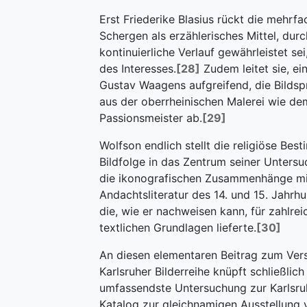
Erst Friederike Blasius rückt die mehrfa
Schergen als erzählerisches Mittel, dur
kontinuierliche Verlauf gewährleistet sei
des Interesses.
[28]
Zudem leitet sie, e
Gustav Waagens aufgreifend, die Bildsp
aus der oberrheinischen Malerei wie d
Passionsmeister ab.
[29]
Wolfson endlich stellt die religiöse Be
Bildfolge in das Zentrum seiner Unters
die ikonografischen Zusammenhänge mi
Andachtsliteratur des 14. und 15. Jahrhu
die, wie er nachweisen kann, für zahlrei
textlichen Grundlagen lieferte.
[30]
An diesen elementaren Beitrag zum Ver
Karlsruher Bilderreihe knüpft schließlich
umfassendste Untersuchung zur Karlsruh
Katalog zur gleichnamigen Ausstellung 