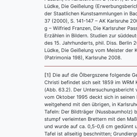
Lüdke, Die Geißelung (Erwerbungsberich
der Staatlichen Kunstsammlungen in B
37 (2000), S. 141-147 – AK Karlsruhe 200
g – Wilfried Franzen, Die Karlsruher Pa
Erzählen in Bildern. Studien zur süddeu
des 15. Jahrhunderts, phil. Diss. Berlin
Lüdke, Die Geißelung vom Meister der K
(Patrimonia 198), Karlsruhe 2008.
[1]
Die auf die Ölbergszene folgende 
Christi befindet sich seit 1859 im WRM
(Abb. 63.2). Der Untersuchungsbericht
vom Oktober 1995 deckt sich in seine
weitgehend mit den übrigen, in Karlsruh
Tafeln: Der Bildträger (Nussbaumholz) 
stumpf verleimten Brettern mit den Ma
und wurde auf ca. 0,5-0,6 cm gedünnt u
Tafel ist allseitig beschnitten; Grundierg