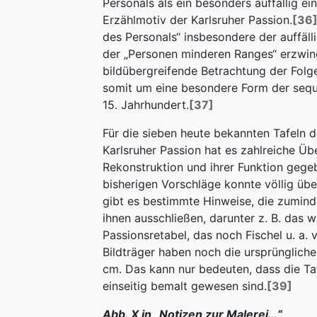
Personals als ein besonders auffällig ei
Erzählmotiv der Karlsruher Passion.
[36
des Personals“ insbesondere der auffäl
der „Personen minderen Ranges“ erzwin
bildübergreifende Betrachtung der Folge
somit um eine besondere Form der sequ
15. Jahrhundert.
[37]
Für die sieben heute bekannten Tafeln 
Karlsruher Passion hat es zahlreiche Ü
Rekonstruktion und ihrer Funktion gege
bisherigen Vorschläge konnte völlig üb
gibt es bestimmte Hinweise, die zumind
ihnen ausschließen, darunter z. B. das 
Passionsretabel, das noch Fischel u. a. 
Bildträger haben noch die ursprüngliche
cm. Das kann nur bedeuten, dass die Taf
einseitig bemalt gewesen sind.
[39]
Abb. X in „Notizen zur Malerei…“