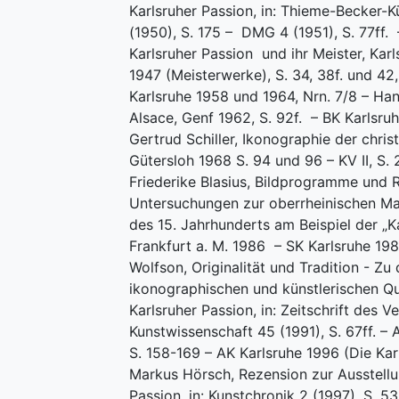
Karlsruher Passion, in: Thieme-Becker-K
(1950), S. 175 – DMG 4 (1951), S. 77ff. –
Karlsruher Passion und ihr Meister, Kar
1947 (Meisterwerke), S. 34, 38f. und 42
Karlsruhe 1958 und 1964, Nrn. 7/8 – Han
Alsace, Genf 1962, S. 92f. – BK Karlsruh
Gertrud Schiller, Ikonographie der christl
Gütersloh 1968 S. 94 und 96 – KV II, S. 2
Friederike Blasius, Bildprogramme und Re
Untersuchungen zur oberrheinischen Mal
des 15. Jahrhunderts am Beispiel der „Ka
Frankfurt a. M. 1986 – SK Karlsruhe 1988
Wolfson, Originalität und Tradition - Zu
ikonographischen und künstlerischen Qu
Karlsruher Passion, in: Zeitschrift des Ve
Kunstwissenschaft 45 (1991), S. 67ff. – 
S. 158-169 – AK Karlsruhe 1996 (Die Kar
Markus Hörsch, Rezension zur Ausstellu
Passion, in: Kunstchronik 2 (1997), S. 5