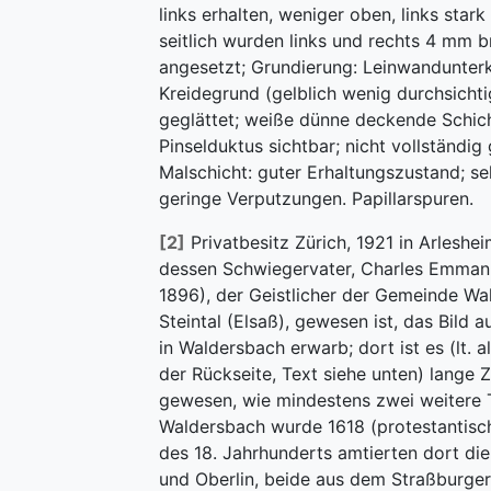
links erhalten, weniger oben, links stark
seitlich wurden links und rechts 4 mm br
angesetzt; Grundierung: Leinwandunter
Kreidegrund (gelblich wenig durchsichti
geglättet; weiße dünne deckende Schich
Pinselduktus sichtbar; nicht vollständig 
Malschicht: guter Erhaltungszustand; seh
geringe Verputzungen. Papillarspuren.
[2]
Privatbesitz Zürich, 1921 in Arleshei
dessen Schwiegervater, Charles Emmanu
1896), der Geistlicher der Gemeinde Wa
Steintal (Elsaß), gewesen ist, das Bild a
in Waldersbach erwarb; dort ist es (lt. a
der Rückseite, Text siehe unten) lange Z
gewesen, wie mindestens zwei weitere T
Waldersbach wurde 1618 (protestantisch
des 18. Jahrhunderts amtierten dort die
und Oberlin, beide aus dem Straßburger