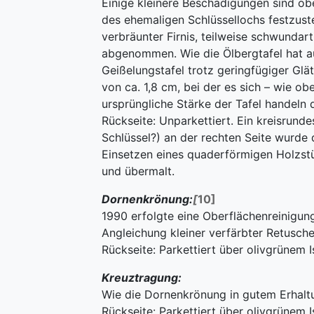
Einige kleinere Beschädigungen sind ob
des ehemaligen Schlüssellochs festzustel
verbräunter Firnis, teilweise schwundar
abgenommen. Wie die Ölbergtafel hat a
Geißelungstafel trotz geringfügiger Glä
von ca. 1,8 cm, bei der es sich – wie ob
ursprüngliche Stärke der Tafel handeln d
Rückseite: Unparkettiert. Ein kreisrunde
Schlüssel?) an der rechten Seite wurde
Einsetzen eines quaderförmigen Holzst
und übermalt.
Dornenkrönung:
[
10]
1990 erfolgte eine Oberflächenreinigun
Angleichung kleiner verfärbter Retusche
Rückseite: Parkettiert über olivgrünem Is
Kreuztragung:
Wie die Dornenkrönung in gutem Erhalt
Rückseite: Parkettiert über olivgrünem Is