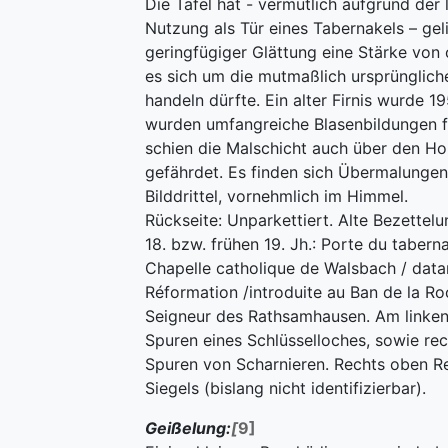
Die Tafel hat - vermutlich aufgrund der 
Nutzung als Tür eines Tabernakels – geli
geringfügiger Glättung eine Stärke von 
es sich um die mutmaßlich ursprüngliche
handeln dürfte. Ein alter Firnis wurde 1
wurden umfangreiche Blasenbildungen fe
schien die Malschicht auch über den Ho
gefährdet. Es finden sich Übermalunge
Bilddrittel, vornehmlich im Himmel.
Rückseite: Unparkettiert. Alte Bezette
18. bzw. frühen 19. Jh.: Porte du tabern
Chapelle catholique de Walsbach / datan
Réformation /introduite au Ban de la Roc
Seigneur des Rathsamhausen. Am linken
Spuren eines Schlüsselloches, sowie re
Spuren von Scharnieren. Rechts oben Re
Siegels (bislang nicht identifizierbar).
Geißelung:
[
9]