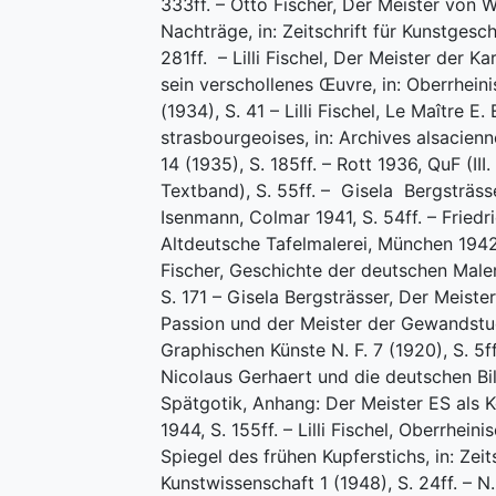
333ff. – Otto Fischer, Der Meister von 
Nachträge, in: Zeitschrift für Kunstgesch
281ff. – Lilli Fischel, Der Meister der Ka
sein verschollenes Œuvre, in: Oberrhein
(1934), S. 41 – Lilli Fischel, Le Maître E.
strasbourgeoises, in: Archives alsacienne
14 (1935), S. 185ff. – Rott 1936, QuF (III
Textband), S. 55ff. – Gisela Bergsträss
Isenmann, Colmar 1941, S. 54ff. – Friedri
Altdeutsche Tafelmalerei, München 1942
Fischer, Geschichte der deutschen Male
S. 171 – Gisela Bergsträsser, Der Meiste
Passion und der Meister der Gewandstud
Graphischen Künste N. F. 7 (1920), S. 5ff. 
Nicolaus Gerhaert und die deutschen B
Spätgotik, Anhang: Der Meister ES als 
1944, S. 155ff. – Lilli Fischel, Oberrhein
Spiegel des frühen Kupferstichs, in: Zeits
Kunstwissenschaft 1 (1948), S. 24ff. – N.